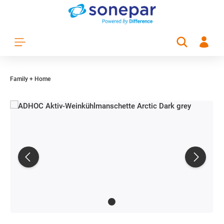
Zum Hauptinhalt springen
Family + Home