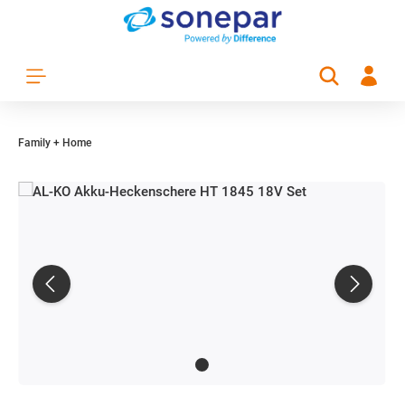
Zum Hauptinhalt springen
Family + Home