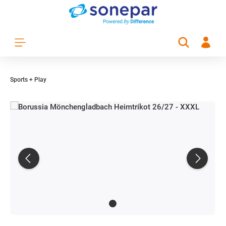
Zum Hauptinhalt springen
Sports + Play