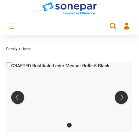
Zum Hauptinhalt springen
Family + Home