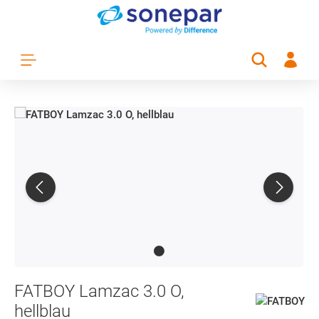
Zum Hauptinhalt springen
FATBOY Lamzac 3.0 O,
hellblau