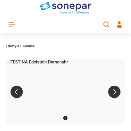
Zum Hauptinhalt springen
Lifestyle + Genuss