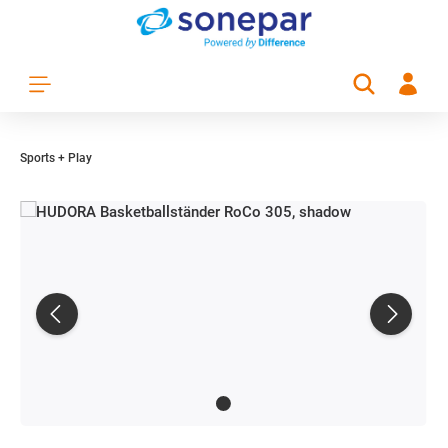
Zum Hauptinhalt springen
Sports + Play