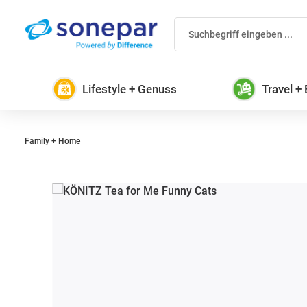
 Hauptinhalt springen
Zur Suche springen
Zur Hauptnavigation springen
Lifestyle + Genuss
Travel +
Family + Home