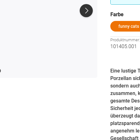
auswä
Farbe
funny cats
Produktnummer
101405.001
Eine lustige
Porzellan sic
sondern auch
zusammen, ka
gesamte Desi
Sicherheit j
überzeugt das
platzsparend
angenehm lei
Gesellschaft