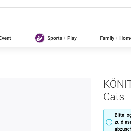
 Event
Sports + Play
Family + Hom
KÖNIT
Cats
Bitte l
zu dies
abzusch