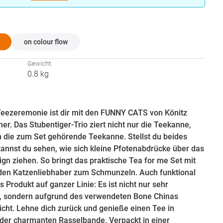
hlen
on colour flow
:
Gewicht:
0.8 kg
 Teezeremonie ist dir mit den FUNNY CATS von Könitz
her. Das Stubentiger-Trio ziert nicht nur die Teekanne,
 die zum Set gehörende Teekanne. Stellst du beides
nnst du sehen, wie sich kleine Pfotenabdrücke über das
gn ziehen. So bringt das praktische Tea for me Set mit
eden Katzenliebhaber zum Schmunzeln. Auch funktional
 Produkt auf ganzer Linie: Es ist nicht nur sehr
, sondern aufgrund des verwendeten Bone Chinas
cht. Lehne dich zurück und genieße einen Tee in
 der charmanten Rasselbande. Verpackt in einer