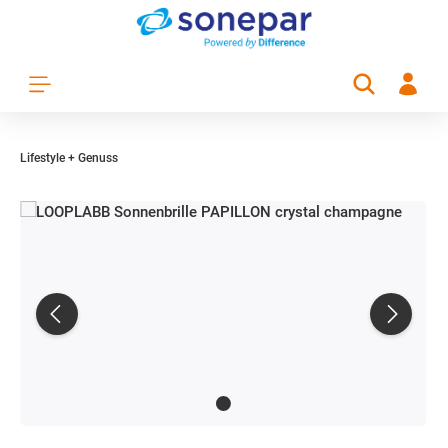
Zum Hauptinhalt springen
Lifestyle + Genuss