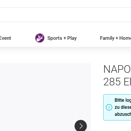
 Event
Sports + Play
Family + Hom
NAPOL
285 E
Bitte l
zu dies
abzusch