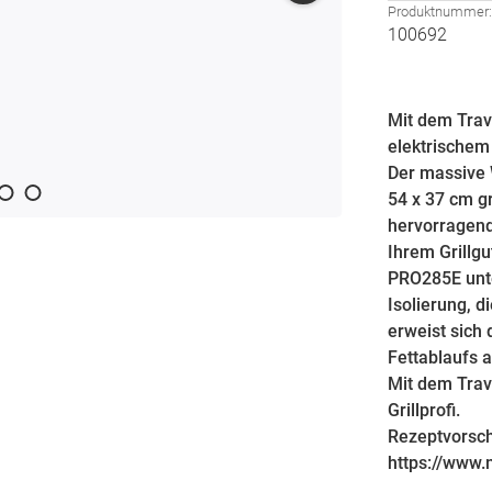
Produktnummer
100692
Mit dem Tra
elektrischem 
Der massive 
54 x 37 cm gr
hervorragend
Ihrem Grillgu
PRO285E unte
Isolierung, d
erweist sich
Fettablaufs 
Mit dem Trav
Grillprofi.
Rezeptvorsch
https://www.