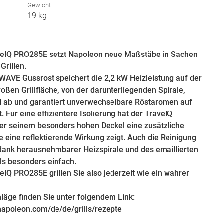
:
Gewicht:
19 kg
velQ PRO285E setzt Napoleon neue Maßstäbe in Sachen
Grillen.
WAVE Gussrost speichert die 2,2 kW Heizleistung auf der
oßen Grillfläche, von der darunterliegenden Spirale,
 ab und garantiert unverwechselbare Röstaromen auf
t. Für eine effizientere Isolierung hat der TravelQ
r seinem besonders hohen Deckel eine zusätzliche
ie eine reflektierende Wirkung zeigt. Auch die Reinigung
 dank herausnehmbarer Heizspirale und des emaillierten
als besonders einfach.
elQ PRO285E grillen Sie also jederzeit wie ein wahrer
läge finden Sie unter folgendem Link:
napoleon.com/de/de/grills/rezepte