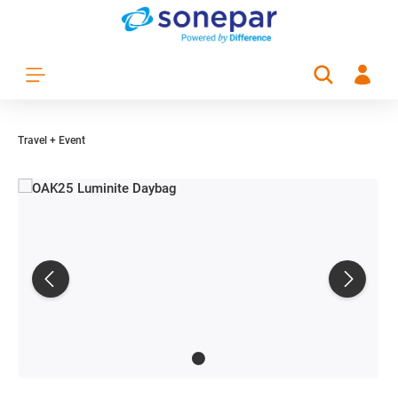
Zum Hauptinhalt springen
Travel + Event