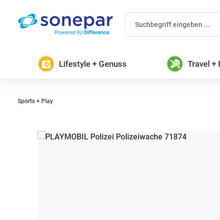
 Hauptinhalt springen
Zur Suche springen
Zur Hauptnavigation springen
Lifestyle + Genuss
Travel +
Sports + Play