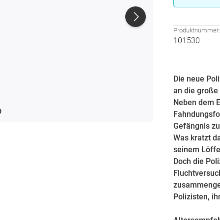
Produktnummer
101530
Die neue Pol
an die große
Neben dem Ei
Fahndungsfot
Gefängnis zu
Was kratzt da
seinem Löffel
Doch die Poli
Fluchtversuch
zusammengebu
Polizisten, i