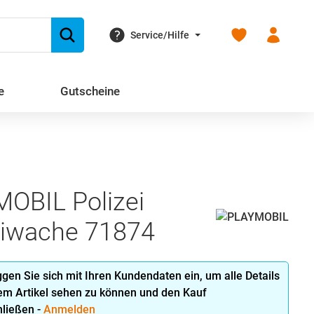
Du hast 0 Produk
Service/Hilfe
e
Gutscheine
OBIL Polizei
eiwache 71874
oggen Sie sich mit Ihren Kundendaten ein, um alle Details
em Artikel sehen zu können und den Kauf
ließen -
Anmelden