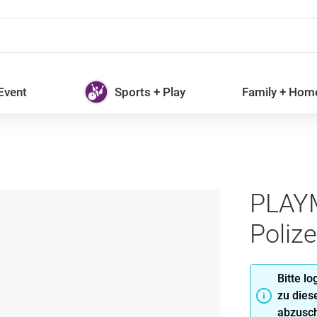
 Event
Sports + Play
Family + Hom
PLAYM
Poliz
Bitte l
zu dies
abzusch