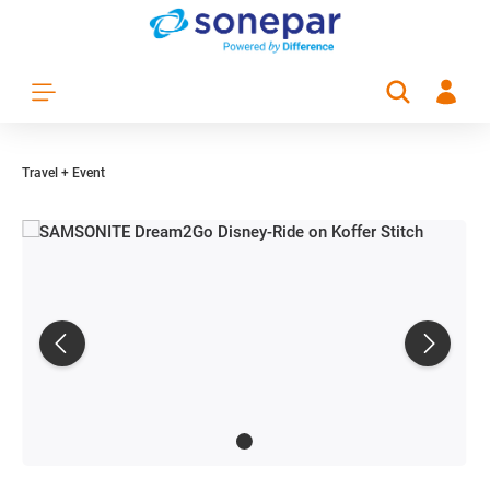
Zum Hauptinhalt springen
Travel + Event