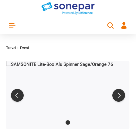
Zum Hauptinhalt springen
Travel + Event