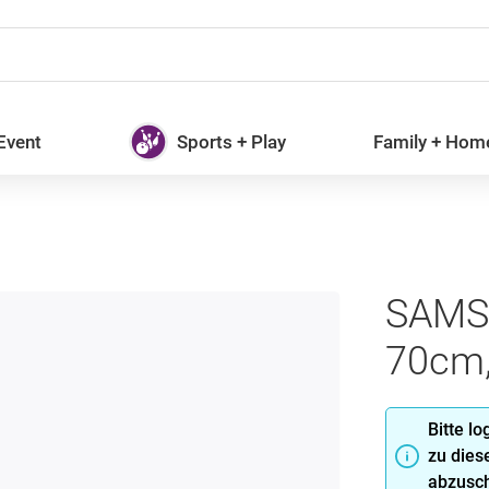
 Event
Sports + Play
Family + Hom
SAMSO
70cm,
Bitte l
zu dies
abzusch