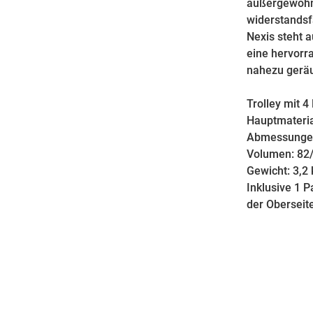
außergewöhnl
widerstandsfä
Nexis steht a
eine hervorr
nahezu geräus
Trolley mit 4
Hauptmateria
Abmessungen
Volumen: 82
Gewicht: 3,2
Inklusive 1 
der Oberseite