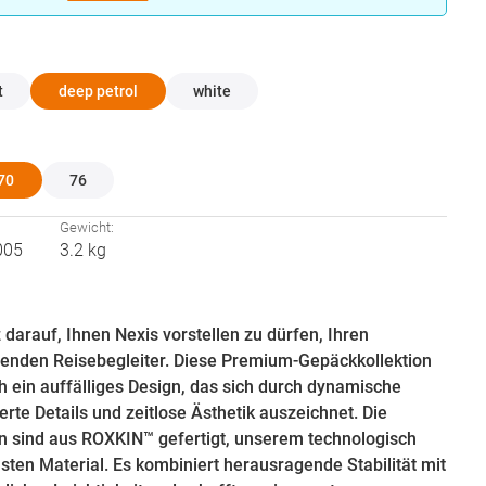
hlen
t
deep petrol
white
hlen
70
76
:
Gewicht:
005
3.2 kg
z darauf, Ihnen Nexis vorstellen zu dürfen, Ihren
enden Reisebegleiter. Diese Premium-Gepäckkollektion
h ein auffälliges Design, das sich durch dynamische
nierte Details und zeitlose Ästhetik auszeichnet. Die
n sind aus ROXKIN™ gefertigt, unserem technologisch
chsten Material. Es kombiniert herausragende Stabilität mit