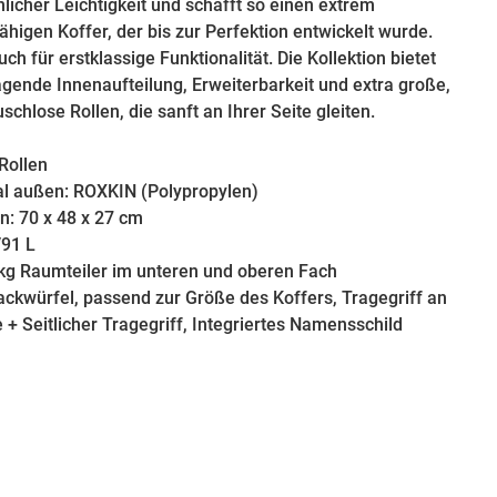
icher Leichtigkeit und schafft so einen extrem
higen Koffer, der bis zur Perfektion entwickelt wurde.
uch für erstklassige Funktionalität. Die Kollektion bietet
agende Innenaufteilung, Erweiterbarkeit und extra große,
chlose Rollen, die sanft an Ihrer Seite gleiten.
 Rollen
l außen: ROXKIN (Polypropylen)
: 70 x 48 x 27 cm
/91 L
 kg Raumteiler im unteren und oberen Fach
Packwürfel, passend zur Größe des Koffers, Tragegriff an
 + Seitlicher Tragegriff, Integriertes Namensschild