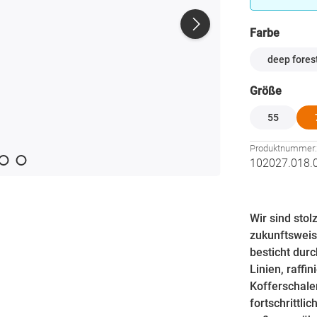
auswä
Farbe
deep fores
auswä
Größe
55
Produktnummer
102027.018.
Wir sind stol
zukunftsweis
besticht durc
Linien, raffi
Kofferschale
fortschrittli