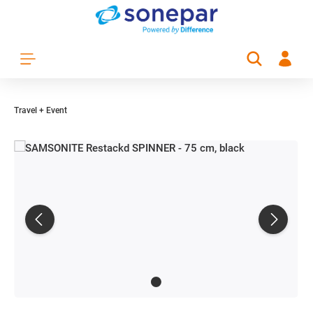
Zum Hauptinhalt springen
Travel + Event