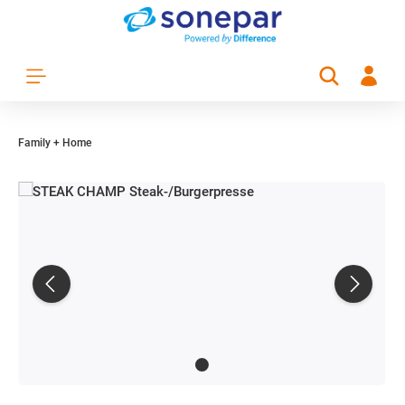
Zum Hauptinhalt springen
Family + Home