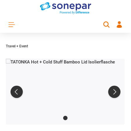
Zum Hauptinhalt springen
Travel + Event