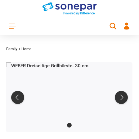
Zum Hauptinhalt springen
Family + Home