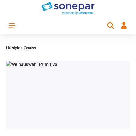
Zum Hauptinhalt springen
Lifestyle + Genuss