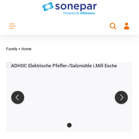
Zum Hauptinhalt springen
Family + Home