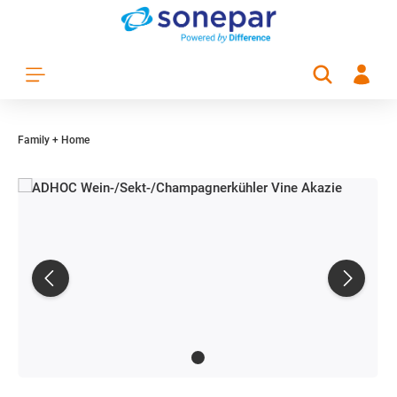
Zum Hauptinhalt springen
Family + Home