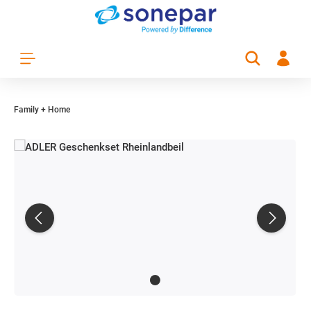
Zum Hauptinhalt springen
Family + Home