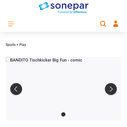
Zum Hauptinhalt springen
Sports + Play