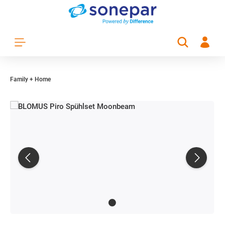
Zum Hauptinhalt springen
Family + Home