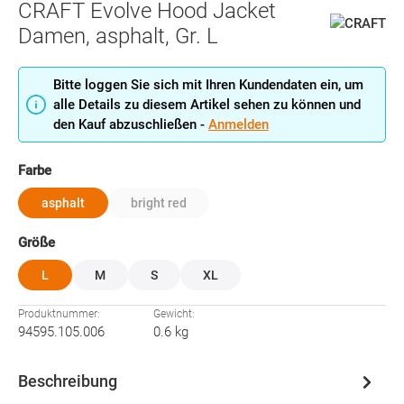
CRAFT Evolve Hood Jacket
Damen, asphalt, Gr. L
Bitte loggen Sie sich mit Ihren Kundendaten ein, um
alle Details zu diesem Artikel sehen zu können und
den Kauf abzuschließen -
Anmelden
auswählen
Farbe
asphalt
bright red
(Diese Option ist zurzeit nicht verfügbar.)
auswählen
Größe
L
M
S
XL
Produktnummer:
Gewicht:
94595.105.006
0.6 kg
Beschreibung