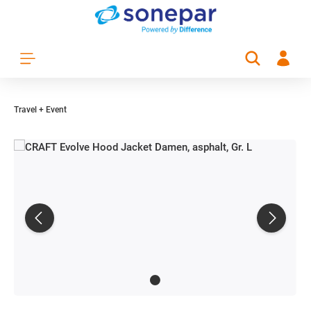
Zum Hauptinhalt springen
Travel + Event