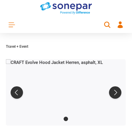
Zum Hauptinhalt springen
Travel + Event