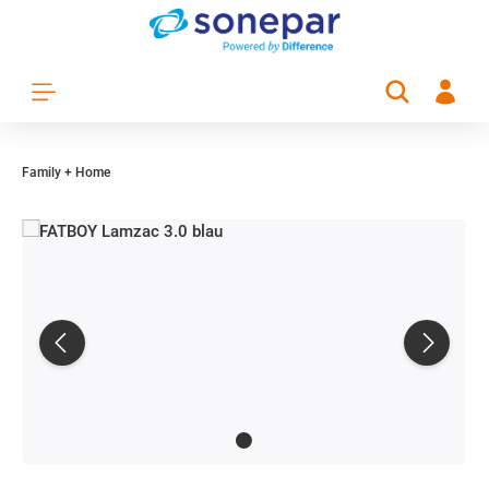
Zum Hauptinhalt springen
Family + Home