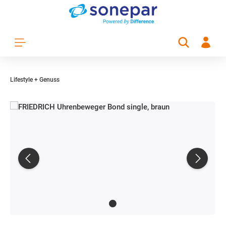
Zum Hauptinhalt springen
Lifestyle + Genuss