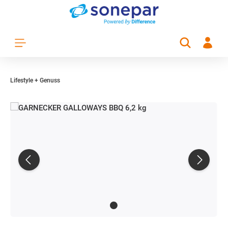
Zum Hauptinhalt springen
Lifestyle + Genuss