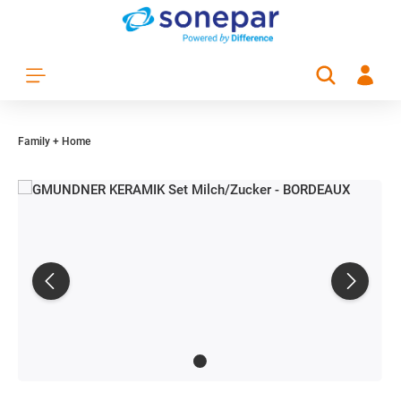
Zum Hauptinhalt springen
Family + Home