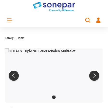
Zum Hauptinhalt springen
Family + Home