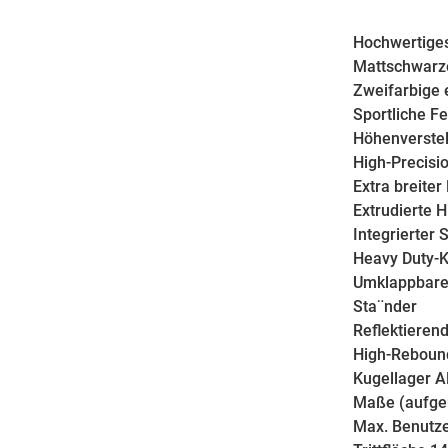
Hochwertige
Mattschwarz
Zweifarbige 
Sportliche Fe
Höhenverstel
High-Precisio
Extra breiter
Extrudierte 
Integrierter
Heavy Duty-
Umklappbarer
Sta¨nder
Reflektierend
High-Reboun
Kugellager 
Maße (aufge
Max. Benutze