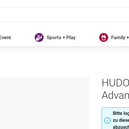
 Event
Sports + Play
Family 
HUDO
Advan
Bitte l
zu dies
abzusch