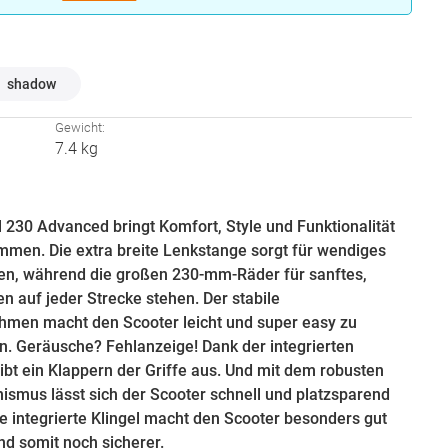
hlen
shadow
:
Gewicht:
7.4 kg
 230 Advanced bringt Komfort, Style und Funktionalität
mmen. Die extra breite Lenkstange sorgt für wendiges
n, während die großen 230-mm-Räder für sanftes,
en auf jeder Strecke stehen. Der stabile
men macht den Scooter leicht und super easy zu
en. Geräusche? Fehlanzeige! Dank der integrierten
bt ein Klappern der Griffe aus. Und mit dem robusten
smus lässt sich der Scooter schnell und platzsparend
ie integrierte Klingel macht den Scooter besonders gut
d somit noch sicherer.