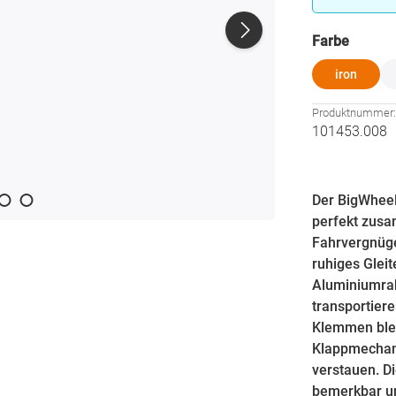
auswä
Farbe
iron
Produktnummer
101453.008
Der BigWheel
perfekt zusa
Fahrvergnüge
ruhiges Gleit
Aluminiumrah
transportier
Klemmen blei
Klappmechani
verstauen. D
bemerkbar un