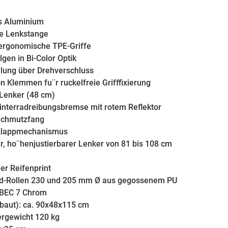
s Aluminium
e Lenkstange
ergonomische TPE-Griffe
lgen in Bi-Color Optik
lung über Drehverschluss
n Klemmen fu¨r ruckelfreie Grifffixierung
 Lenker (48 cm)
Hinterradreibungsbremse mit rotem Reflektor
 Schmutzfang
Klappmechanismus
, ho¨henjustierbarer Lenker von 81 bis 108 cm
er Reifenprint
d-Rollen 230 und 205 mm Ø aus gegossenem PU
ABEC 7 Chrom
baut): ca. 90x48x115 cm
rgewicht 120 kg