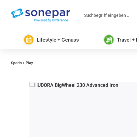
 Hauptinhalt springen
Zur Suche springen
Zur Hauptnavigation springen
Lifestyle + Genuss
Travel +
Sports + Play