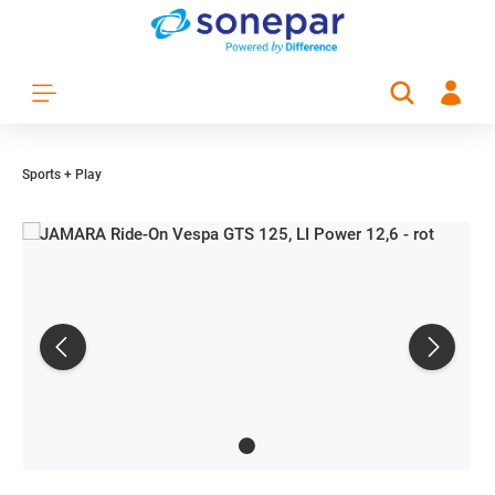
Zum Hauptinhalt springen
Sports + Play