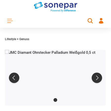
Zum Hauptinhalt springen
Lifestyle + Genuss