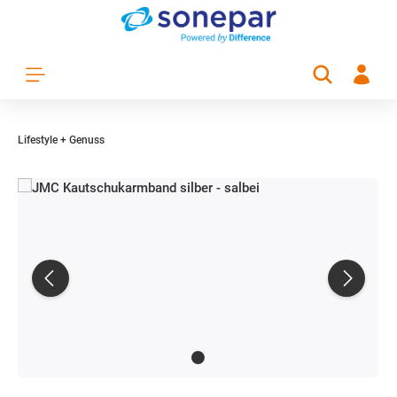
Zum Hauptinhalt springen
Lifestyle + Genuss