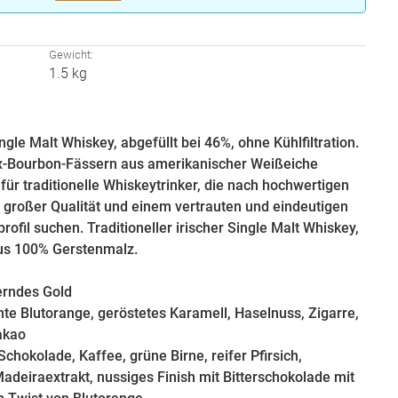
:
Gewicht:
1.5 kg
ngle Malt Whiskey, abgefüllt bei 46%, ohne Kühlfiltration.
l-Ex-Bourbon-Fässern aus amerikanischer Weißeiche
l für traditionelle Whiskeytrinker, die nach hochwertigen
 großer Qualität und einem vertrauten und eindeutigen
fil suchen. Traditioneller irischer Single Malt Whiskey,
aus 100% Gerstenmalz.
lerndes Gold
nte Blutorange, geröstetes Karamell, Haselnuss, Zigarre,
akao
hokolade, Kaffee, grüne Birne, reifer Pfirsich,
adeiraextrakt, nussiges Finish mit Bitterschokolade mit