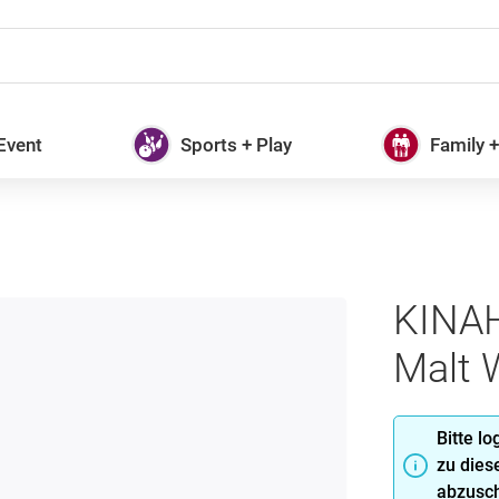
 Event
Sports + Play
Family 
KINAH
Malt 
Bitte l
zu dies
abzusch