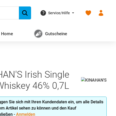
Du hast 0 Produk
Service/Hilfe
+ Home
Gutscheine
AN'S Irish Single
Whiskey 46% 0,7L
oggen Sie sich mit Ihren Kundendaten ein, um alle Details
em Artikel sehen zu können und den Kauf
ließen -
Anmelden