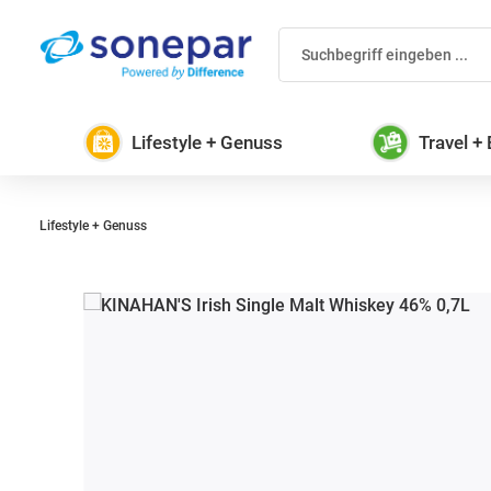
 Hauptinhalt springen
Zur Suche springen
Zur Hauptnavigation springen
Lifestyle + Genuss
Travel +
Lifestyle + Genuss