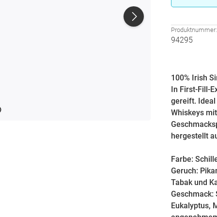
Produktnummer
94295
100% Irish Si
In First-Fil
gereift. Idea
Whiskeys mit
Geschmackspro
hergestellt 
Farbe: Schil
Geruch: Pika
Tabak und K
Geschmack: Sc
Eukalyptus, M