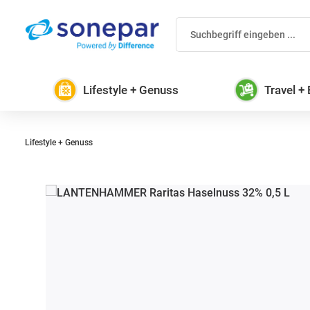
 Hauptinhalt springen
Zur Suche springen
Zur Hauptnavigation springen
Lifestyle + Genuss
Travel +
Lifestyle + Genuss