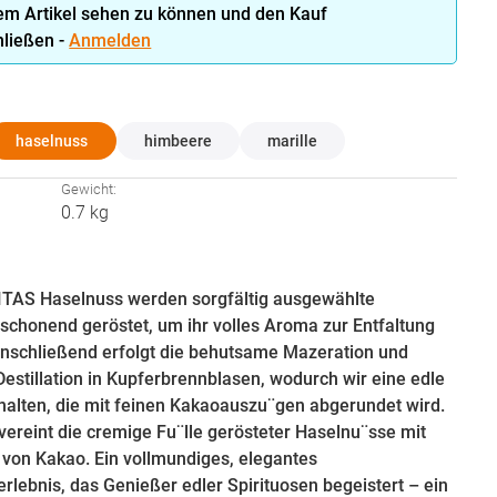
em Artikel sehen zu können und den Kauf
ließen -
Anmelden
hlen
haselnuss
himbeere
marille
:
Gewicht:
0.7 kg
ITAS Haselnuss werden sorgfältig ausgewählte
schonend geröstet, um ihr volles Aroma zur Entfaltung
Anschließend erfolgt die behutsame Mazeration und
 Destillation in Kupferbrennblasen, wodurch wir eine edle
rhalten, die mit feinen Kakaoauszu¨gen abgerundet wird.
 vereint die cremige Fu¨lle gerösteter Haselnu¨sse mit
 von Kakao. Ein vollmundiges, elegantes
lebnis, das Genießer edler Spirituosen begeistert – ein