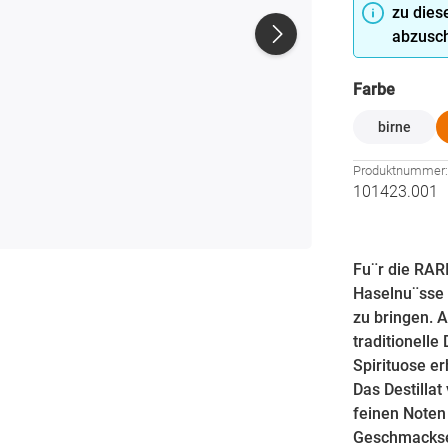
zu dies
abzusch
auswä
Farbe
birne
Produktnummer
101423.001
Fu¨r die RAR
Haselnu¨sse 
zu bringen. 
traditionelle
Spirituose e
Das Destillat
feinen Noten
Geschmackser