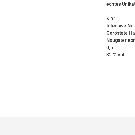
echtes Unikat
Klar
Intensive N
Geröstete Ha
Nougaterlebn
0,5 l
32 % vol.