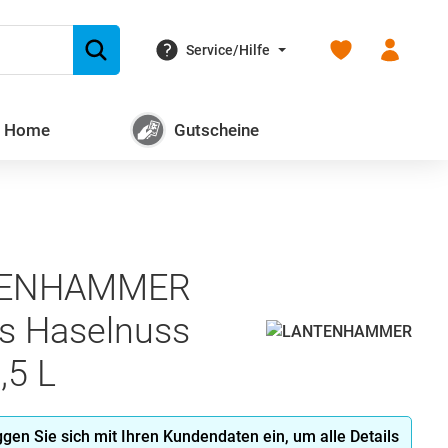
Du hast 0 Produk
Service/Hilfe
+ Home
Gutscheine
TENHAMMER
as Haselnuss
,5 L
oggen Sie sich mit Ihren Kundendaten ein, um alle Details