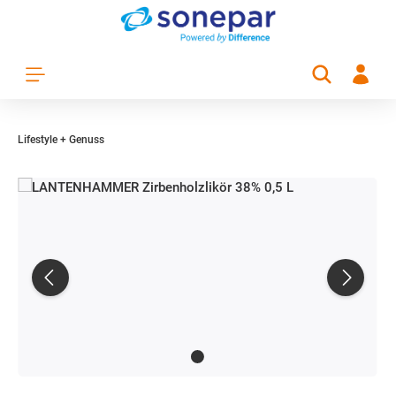
Zum Hauptinhalt springen
Lifestyle + Genuss