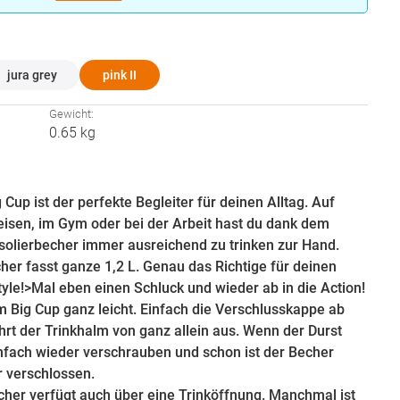
hlen
jura grey
pink II
:
Gewicht:
0.65 kg
 Cup ist der perfekte Begleiter für deinen Alltag. Auf
eisen, im Gym oder bei der Arbeit hast du dank dem
Isolierbecher immer ausreichend zu trinken zur Hand.
her fasst ganze 1,2 L. Genau das Richtige für deinen
tyle!>Mal eben einen Schluck und wieder ab in die Action!
m Big Cup ganz leicht. Einfach die Verschlusskappe ab
hrt der Trinkhalm von ganz allein aus. Wenn der Durst
 einfach wieder verschrauben und schon ist der Becher
r verschlossen.
echer verfügt auch über eine Trinköffnung. Manchmal ist