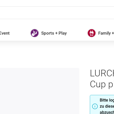
 Event
Sports + Play
Family 
LURCH
Cup pi
Bitte l
zu dies
abzusch