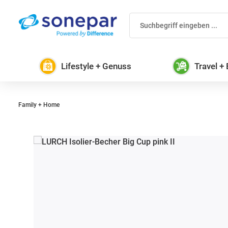
 Hauptinhalt springen
Zur Suche springen
Zur Hauptnavigation springen
Lifestyle + Genuss
Travel +
Family + Home