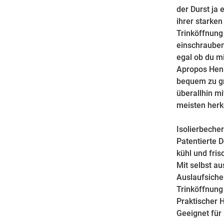
der Durst ja 
ihrer starke
Trinköffnung
einschrauben.
egal ob du mi
Apropos Henk
bequem zu gr
überallhin m
meisten herk
Isolierbecher
Patentierte 
kühl und fris
Mit selbst a
Auslaufsiche
Trinköffnung
Praktischer 
Geeignet für