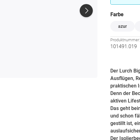
auswä
Farbe
azur
Produktnummer
101491.019
Der Lurch Big
Ausflügen, R
praktischen 
Denn der Bec
aktiven Lifes
Das geht bei
und schon fä
gestillt ist,
auslaufsiche
Der Isolierb