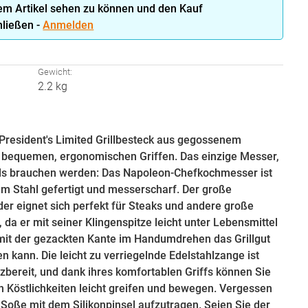
em Artikel sehen zu können und den Kauf
ließen -
Anmelden
:
Gewicht:
2.2 kg
e President's Limited Grillbesteck aus gegossenem
t bequemen, ergonomischen Griffen. Das einzige Messer,
ls brauchen werden: Das Napoleon-Chefkochmesser ist
m Stahl gefertigt und messerscharf. Der große
r eignet sich perfekt für Steaks und andere große
 da er mit seiner Klingenspitze leicht unter Lebensmittel
mit der gezackten Kante im Handumdrehen das Grillgut
en kann. Die leicht zu verriegelnde Edelstahlzange ist
zbereit, und dank ihres komfortablen Griffs können Sie
en Köstlichkeiten leicht greifen und bewegen. Vergessen
e Soße mit dem Silikonpinsel aufzutragen. Seien Sie der