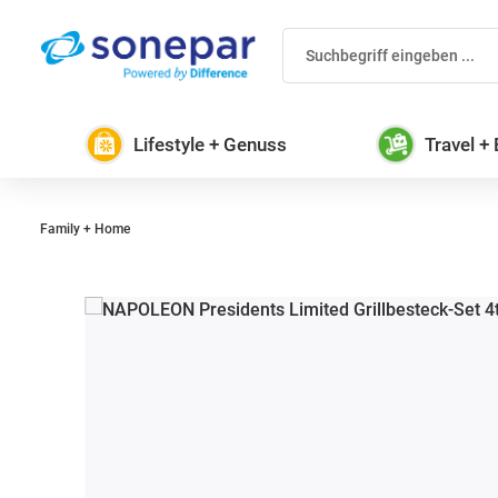
 Hauptinhalt springen
Zur Suche springen
Zur Hauptnavigation springen
Lifestyle + Genuss
Travel +
Family + Home