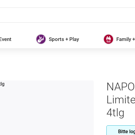
 Event
Sports + Play
Family 
NAPO
Limite
4tlg
Bitte l