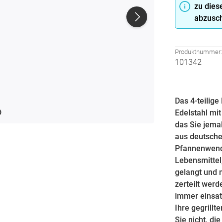
zu dies
abzusch
Produktnummer
101342
Das 4-teilig
Edelstahl mi
das Sie jema
aus deutsche
Pfannenwende
Lebensmittel,
gelangt und 
zerteilt werd
immer einsat
Ihre gegrillt
Sie nicht, di