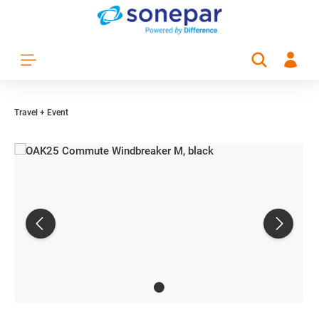
Zum Hauptinhalt springen
Travel + Event