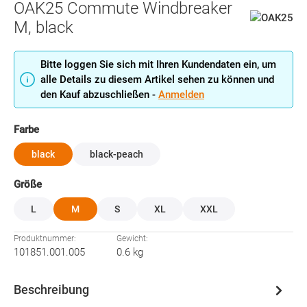
OAK25 Commute Windbreaker
M, black
Bitte loggen Sie sich mit Ihren Kundendaten ein, um
alle Details zu diesem Artikel sehen zu können und
den Kauf abzuschließen -
Anmelden
auswählen
Farbe
black
black-peach
auswählen
Größe
L
M
S
XL
XXL
Produktnummer:
Gewicht:
101851.001.005
0.6 kg
Beschreibung