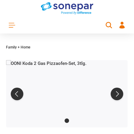
Zum Hauptinhalt springen
Family + Home