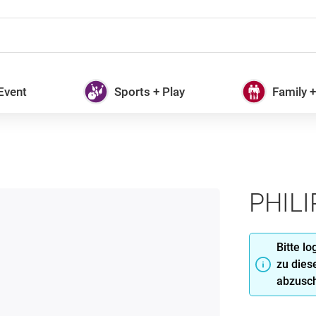
 Event
Sports + Play
Family 
PHILI
Bitte l
zu dies
abzusch