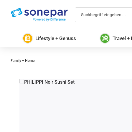
 Hauptinhalt springen
Zur Suche springen
Zur Hauptnavigation springen
Lifestyle + Genuss
Travel +
Family + Home