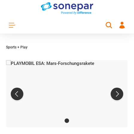
Zum Hauptinhalt springen
Sports + Play