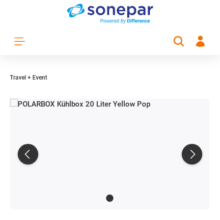
Zum Hauptinhalt springen
Travel + Event