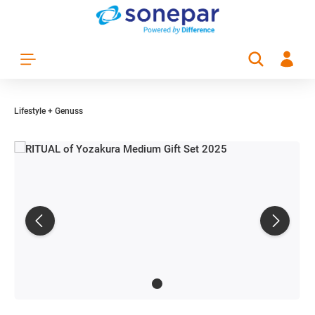
Zum Hauptinhalt springen
Lifestyle + Genuss