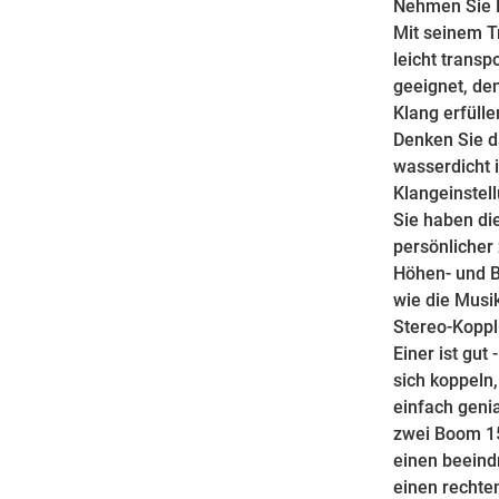
Nehmen Sie 
Mit seinem Tr
leicht transp
geeignet, de
Klang erfüll
Denken Sie d
wasserdicht 
Klangeinstel
Sie haben di
persönlicher
Höhen- und B
wie die Musik
Stereo-Kopp
Einer ist gut
sich koppeln
einfach geni
zwei Boom 15
einen beeind
einen rechte