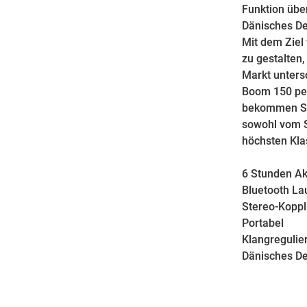
Funktion übe
Dänisches D
Mit dem Ziel 
zu gestalten
Markt unters
Boom 150 per
bekommen Sie
sowohl vom St
höchsten Kla
6 Stunden Ak
Bluetooth La
Stereo-Kopp
Portabel
Klangregulie
Dänisches D