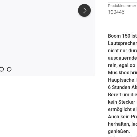
Produktnummer
100446
Boom 150 ist 
Lautsprecher
nicht nur dur
ausdauernde 
rein, egal ob
Musikbox bri
Hauptsache l
6 Stunden Ak
Bereit um di
kein Stecker
ermöglicht e
Auch kein Pr
herhalten, la
genießen.