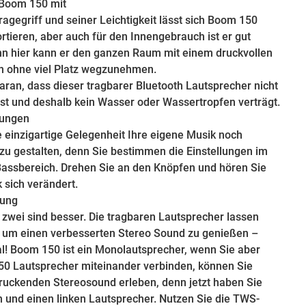
Boom 150 mit
agegriff und seiner Leichtigkeit lässt sich Boom 150
ortieren, aber auch für den Innengebrauch ist er gut
nn hier kann er den ganzen Raum mit einem druckvollen
en ohne viel Platz wegzunehmen.
aran, dass dieser tragbarer Bluetooth Lautsprecher nicht
ist und deshalb kein Wasser oder Wassertropfen verträgt.
lungen
e einzigartige Gelegenheit Ihre eigene Musik noch
 zu gestalten, denn Sie bestimmen die Einstellungen im
assbereich. Drehen Sie an den Knöpfen und hören Sie
 sich verändert.
lung
 - zwei sind besser. Die tragbaren Lautsprecher lassen
, um einen verbesserten Stereo Sound zu genießen –
al! Boom 150 ist ein Monolautsprecher, wenn Sie aber
0 Lautsprecher miteinander verbinden, können Sie
ruckenden Stereosound erleben, denn jetzt haben Sie
n und einen linken Lautsprecher. Nutzen Sie die TWS-