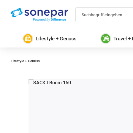
 Hauptinhalt springen
Zur Suche springen
Zur Hauptnavigation springen
Lifestyle + Genuss
Travel +
Lifestyle + Genuss