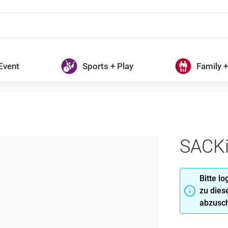
 Event
Sports + Play
Family 
SACKi
Bitte l
zu dies
abzusch