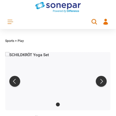
Zum Hauptinhalt springen
Sports + Play