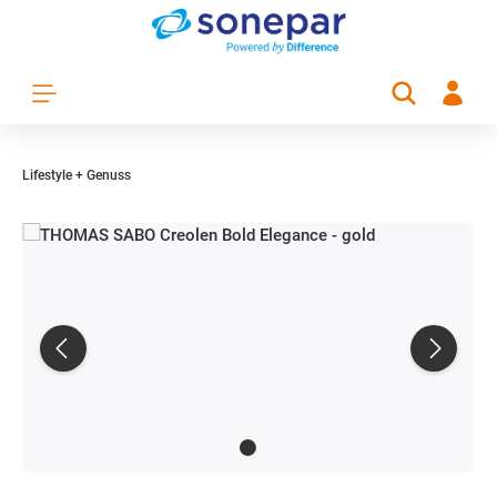
Zum Hauptinhalt springen
Lifestyle + Genuss